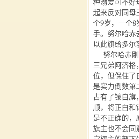
种溺爱可不好
起来反对同母
个9岁，一个
手。努尔哈赤
以此旗给多尔
努尔哈赤刚
三兄弟
阿
济格
位，但保住了
是实力倒数第
占有了镶白旗
顺，将正白和
是不正确的，
旗主也不会同