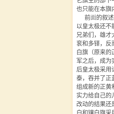
它旗主的部下
也只能在本旗
前面的叙述
以皇太极还不
兄弟们，雄才
衮
和
多铎
，反
白旗（原来的
军
之后，成为
后
皇太极
采用
泰
，吞并了正
组成新的正黄
实力给自己的
改动的结果还
白和镶白旗采