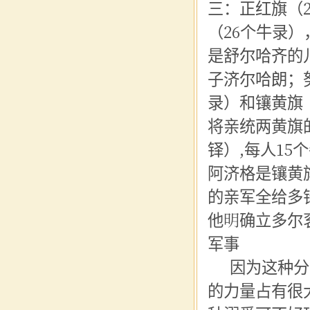
三：
正红旗
（
（26个牛录
是
舒尔哈齐
的
子
济尔哈朗
；
录）和
镶黄旗
将亲统两黄旗
铎
）,每人1
阿济格是镶黄
的亲军全给多
他明确立多尔
军事
因为这种分
的力量占有很