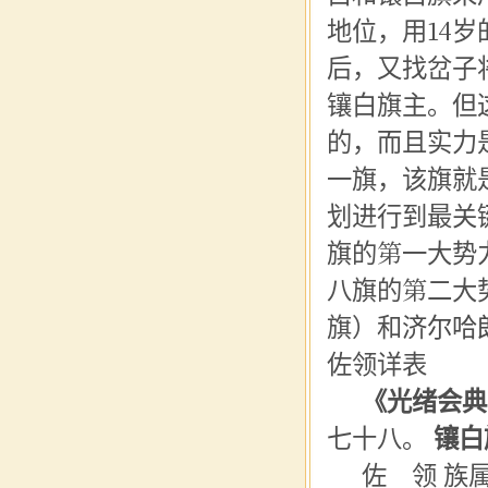
地位，用14岁
后，又找岔子
镶白旗主。但
的，而且实力
一旗，该旗就
划进行到最关
旗的第一大势
八旗的第二大
旗）和
济尔哈
佐领详表
《光绪会典
七十八。
镶白
佐 领 族