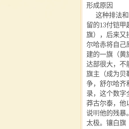
形成原因
这种排法和
留的13付铠
旗
），后来又
尔哈赤将自己
建的一旗（黄
达部很大，不
旗主（成为
贝
争，舒尔哈齐
录，这个数字
莽古尔泰
，他
说明他的残暴
太极。镶白旗