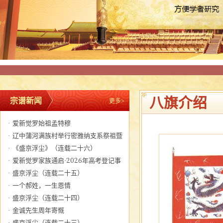
八旗介绍
宗谱新闻
更多>
·
爱新觉罗始祖孟特穆
·
辽中蒲河满族村举行密雅纳支系祭祖暨
关帝圣君圣诞大典
·
《盛京浮尘》（连载二十六）
·
爱新觉罗家族通启·2026年高考登记事
宜
·
盛京浮尘（连载二十五）
·
一个郝姓，一生恩情
·
盛京浮尘（连载二十四）
·
金诚先生周年寄慨
·
盛京浮尘（连载二十三）