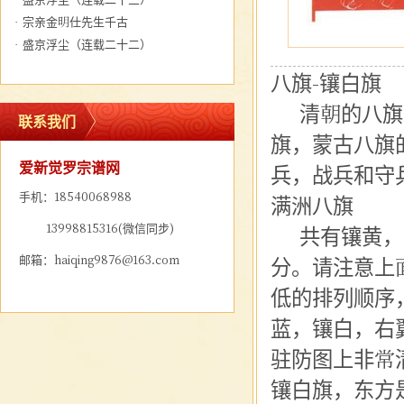
·
宗亲金明仕先生千古
·
盛京浮尘（连载二十二）
八旗
-
镶白旗
清朝的
八旗
联系我们
旗，蒙古八旗
爱新觉罗宗谱网
兵
，战兵和守
手机：18540068988
满洲八旗
13998815316(微信同步)
共有
镶黄
，
邮箱：haiqing9876@163.com
分。请注意上
低的排列顺序
蓝，镶白，右
驻防图上非常
镶白旗，东方