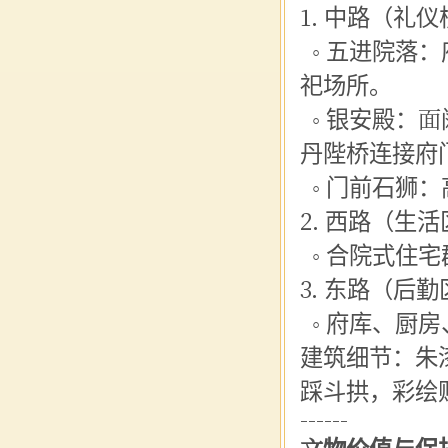
1. 中路（礼
◦ 五进院落
祀场所。
◦ 银安殿：
丹陛桥连接府
◦ 门前石狮
2. 西路（生
◦ 合院式住
3. 东路（后勤
◦ 府库、厨
建筑细节：朱
踩斗拱，彩绘
------