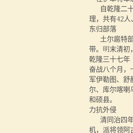
自乾隆二
理，共有42人
东归部落
土尔扈特
带。明末清初
乾隆三十七年
奋战八个月，
军伊勒图、舒
尔、库尔喀喇
和硕县。
力抗外侵
清同治四
机，派将领阿