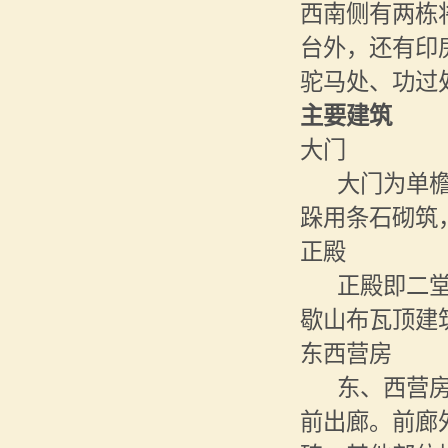
西南侧有两栋
台外，还有印
驼马处、功过
主要建筑
大门
大门为单
跺用条石砌筑
正殿
正殿即二
歇山布瓦顶建
东西营房
东、西营
前出廊。前廊