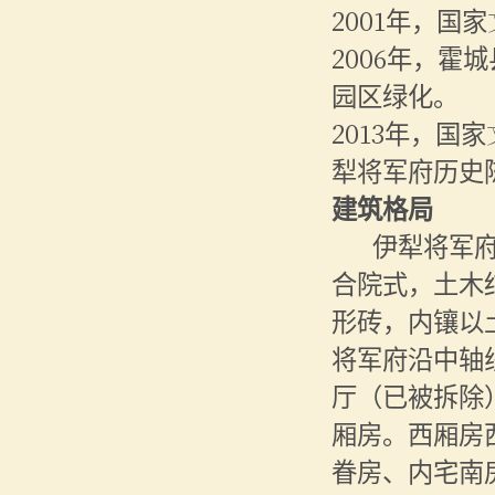
2001年，
2006年，霍
园区绿化。
2013年，国
犁将军府历史
建筑格局
伊犁将军
合院式，土木
形砖，内镶以
将军府沿中轴
厅（已被拆除
厢房。西厢房
眷房、内宅南