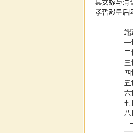
其女嫁与清
孝哲毅皇后
端
一
二
三
四
五
六
七
八
--