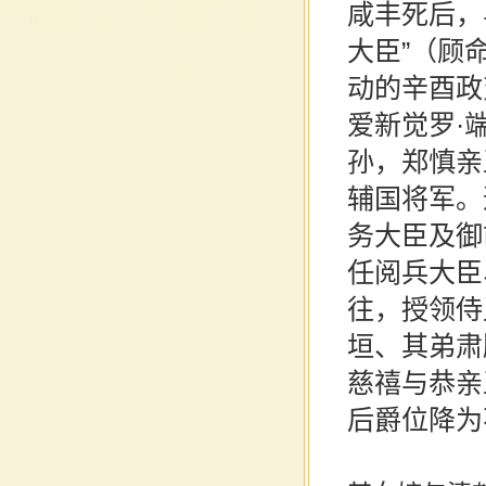
咸丰
死后，
大臣
”（
顾
动的
辛酉政
爱新觉罗·
孙，郑慎亲
辅国将军。
务大臣及御
任阅兵大臣
往，授领侍
垣、其弟肃
慈禧
与
恭亲
后爵位降为