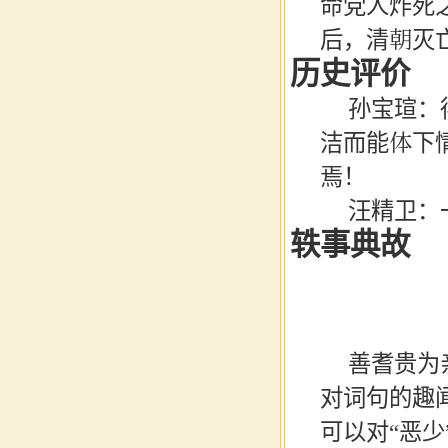
命党人炸死
后，清朝灭
历史评价
孙宝瑄
：
洁而能体下
焉！
汪精卫
：
轶事典故
善耆贵为
对词句的趣
可以对
“恶少