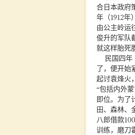
合日本政府
年（1912
由
公主岭
运
俊升
的军队
就这样胎死
民国四年
了，便开始
起讨袁烽火
“包括内外
即位。为了
田、森林、
八郎
借款
1
训练，磨刀