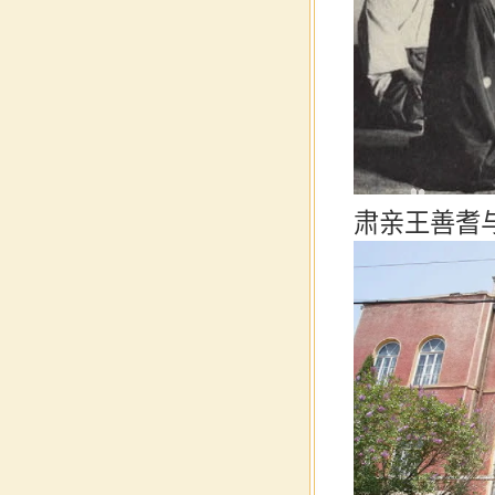
肃亲王善耆