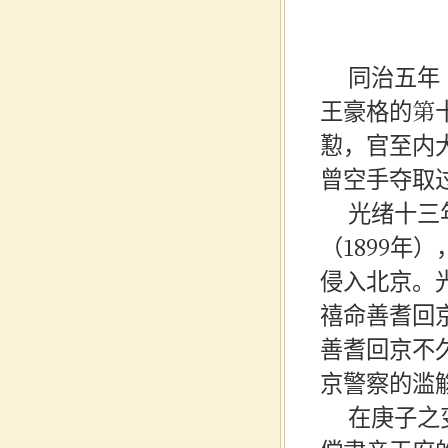
同治五年
王
豪格
的第
懃，官至
内
曾空手夺取
光绪十三
（
1899年）
侵入
北京
。
禧命善耆回
善耆回京不
京警察的
滥
在
庚子之