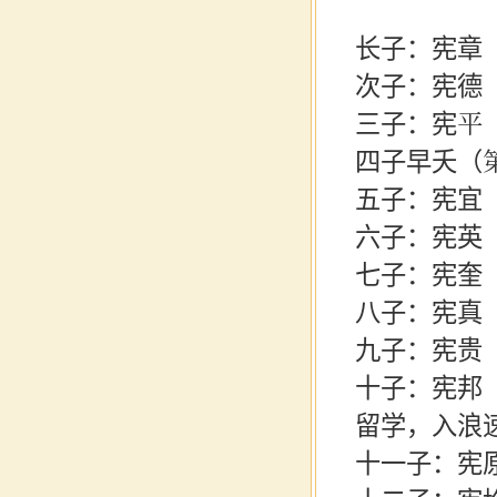
长子：宪章
次子：宪德
三子：宪平
四子早夭（
五子：宪宜
六子：宪英
七子：宪奎
八子：宪真
九子：宪贵
十子：宪邦
留学，入浪速
十一子：宪