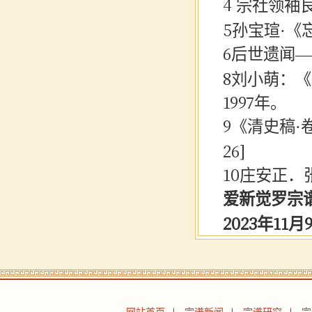
4
宗社领袖
5
孙宝瑄
·《
6
后世遗闻
8
刘小萌：《
1997年。
9
《清史稿
·
26]
10
庄安正．
爱新觉罗宗
2023年11月