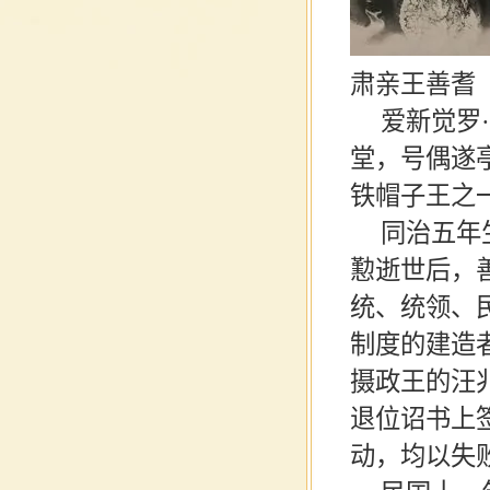
肃亲王善耆
爱新觉罗
堂，号偶遂
铁帽子王
之
同治五年
懃逝世后，
统、统领、
制度的建造
摄政王的
汪
退位诏书
上
动
，均以失