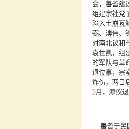
会，善耆建
组建宗社党
陷入土崩瓦解
弼、溥伟、铁
对南北议和
袁世凯，组
的军队与革
退位事，宗
炸伤，两日后
2月，溥仪
善耆于民