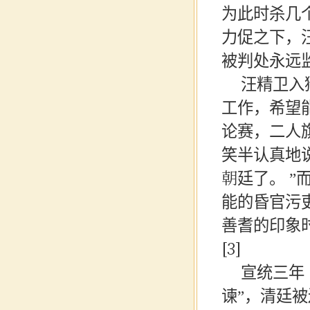
为此时杀几
力促之下，
被判处永远
汪精卫入
工作，希望
论赛，二人
笑半认真地
朝廷了。 
能的昏官污
善耆的印象
[3]
宣统三年
谏”，清廷