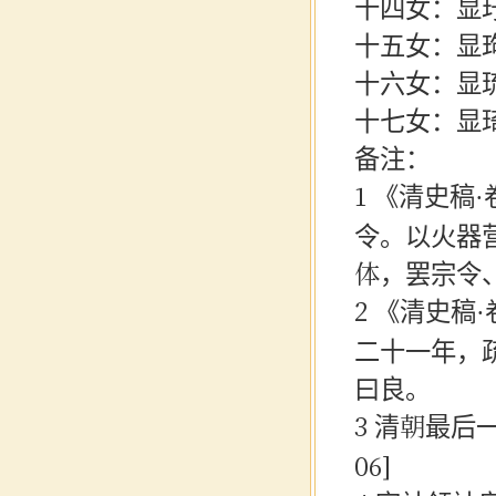
十四女：显
十五女：显
十六女：显
十七女：显
备注：
1
《清史稿
令。以火器
体，罢宗令
2
《清史稿
二十一年，
曰良。
3
清朝最后
06]