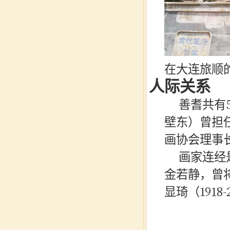
在大连旅顺
人际关系
善耆共有
壁东）曾担
画协会理事
画家连经
金若静，曾
显琦（
191