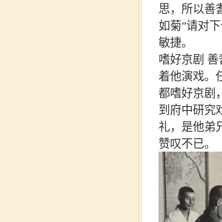
思，所以善
如菊”请对
敏捷。
嗜好京剧
善
着他演戏。
都嗜好京剧
到府中研究
礼，是他弟
赞叹不已。