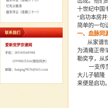
出现。他们
·
忆先父载涛
十世纪中国
·
盛京浮尘（连载二十一）
“启功本房
简单的一句
一、血脉同
联系我们
从家谱世
爱新觉罗宗谱网
为清雍正帝
手机：18540068988
勒奕亨，从
13998815316(微信同步)
一支传
邮箱：haiqing9876@163.com
大儿子毓隆
来便是启功