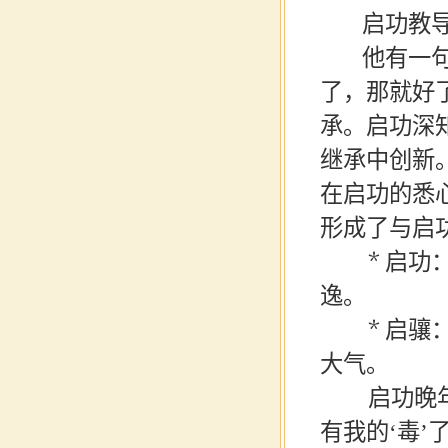
启功教导
他有一句
了，那就好
承。启功深
继承中创新
在启功的悉
形成了与启
*
启功
逸。
*
启骧
大气。
启功晚
有我的
‘
毒
’