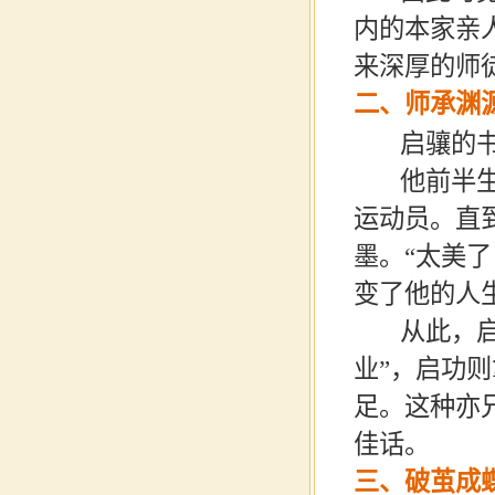
内的本家亲
来深厚的师
二、师承渊
启骧的书法
他前半生是
运动员。直
墨。
“
太美了
变了他的人
从此，启
业
”
，启功则
足。这种亦
佳话。
三、破茧成