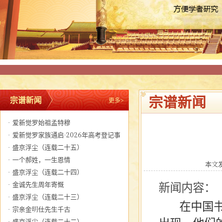
宗谱新闻
宗谱新闻
更多>
·
爱新觉罗始祖孟特穆
·
爱新觉罗家族通启·2026年高考登记事
宜
·
盛京浮尘（连载二十五）
·
一个郝姓，一生恩情
本文发布
·
盛京浮尘（连载二十四）
·
金诚先生周年寄慨
新闻内容：
·
盛京浮尘（连载二十三）
在中国书法
·
宗亲金明仕先生千古
·
盛京浮尘（连载二十二）