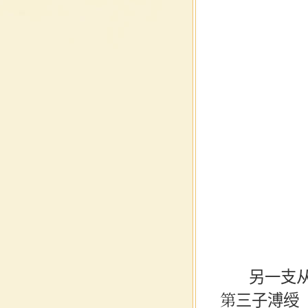
另一支从奕
第三子溥绶