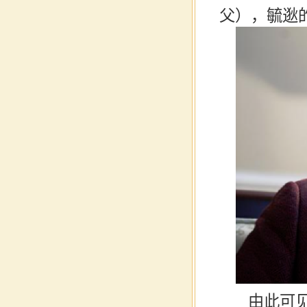
父），毓
逖
由此可见