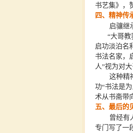
书艺集》，
四、精神传
启骧继
“
大哥教
启功淡泊名
书法名家，
人
”
视为对大
这种精
功
“
书法是为
术从书斋带
五、最后的
曾经有
专门写了一