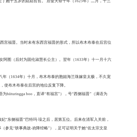
了她十五岁的姑姑哲哲。 后金天命十年（1625年）二月，十三
，称西宫福晋。当时未有东西宫福晋的形式，所以布木布泰在后宫位
女阿图（后封为固伦淑慧长公主）。翌年（1633年）十一月十六
八年（1634年）十月，布木布泰的胞姐海兰珠嫁皇太极，不久宠
极，使布木布泰在后宫的地位反复下降。
ringga boo，直译“有福宫”），号“西侧福晋”（满语为
淑妃“东侧福晋”巴特玛·璪之后，居第五位。后来在清军入关前，
（参见“轶事典故-劝降经略”），足可证明关于她“佐太宗文皇