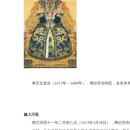
孝庄文皇后（
1613年－1688年），博尔济吉特氏，名
嫁入汗廷
明万历四十一年二月初八日（
1613年3月28日），博尔