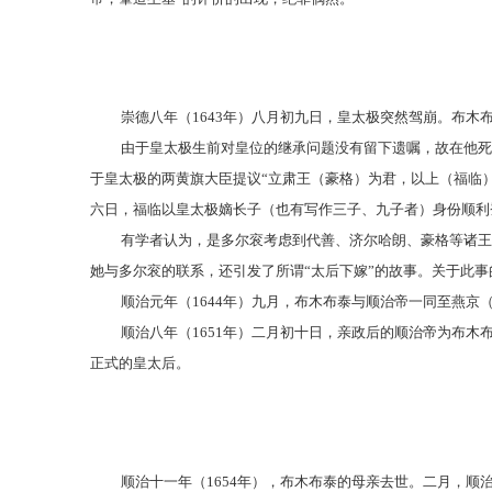
崇德八年（
1643年）八月初九日，皇太极突然驾崩。布
由于皇太极生前对皇位的继承问题没有留下遗嘱，故在他死
于皇太极的两黄旗大臣提议
“立肃王（豪格）为君，以上（福临
六日，福临以皇太极嫡长子（也有写作三子、九子者）身份顺利
有学者认为，是多尔衮考虑到代善、济尔哈朗、豪格等诸王
她与多尔衮的联系，还引发了所谓
“太后下嫁”的故事。关于此
顺治元年（
1644年）九月，布木布泰与顺治帝一同至燕京
顺治八年（
1651年）二月初十日，亲政后的顺治帝为布木
正式的皇太后。
顺治十一年（
1654年），布木布泰的母亲去世。二月，顺