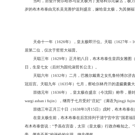
当时，后金汗努尔哈赤与皇太极为了笼络科尔沁蒙古，极力
岁的布木布泰由兄长吴克善护送到盛京，嫁给皇太极，为其侧福
天命十一年（
1626年），皇太极即汗位。天聪（1627
居第二位，仅次于哲哲大福晋。
天聪三年（
1629年）正月初八日，布木布泰生皇四女雅图
日，生皇七女（后封为固伦淑哲长公主）。
天聪六年（
1632年）二月，巴雅尔戴青之女扎鲁特博尔
冠后宫。天聪九年（1635年）七月，察哈尔林丹汗的遗孀囊囊
崇德元年（
1636年），皇太极在盛京（今沈阳）称帝，册封
wargi ashan i fujin），继而于七月受封“庄妃”（满语为jingji 
崇德三年正月三十日（
1638年3月15日）戌时，布木布
在皇太极生前，布木布泰在后宫排列于清宁宫中宫
“国君福
布木布泰曾说：“予虽在宫壶，太宗（皇太极）行政亦略知之。”
帝，肇造丕基”的评价的出现，绝非偶然。