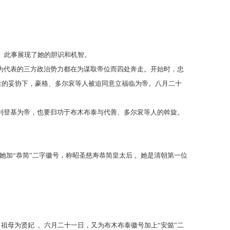
”。此事展现了她的胆识和机智。
为代表的三方政治势力都在为谋取帝位而四处奔走。开始时，忠
量的妥协下，豪格、多尔衮等人被迫同意立福临为帝。八月二十
利登基为帝，也要归功于布木布泰与代善、多尔衮等人的斡旋。
她加“恭简”二字徽号，称昭圣慈寿恭简皇太后 。她是清朝第一位
，祖母为贤妃 。六月二十一日，又为布木布泰徽号加上“安懿”二