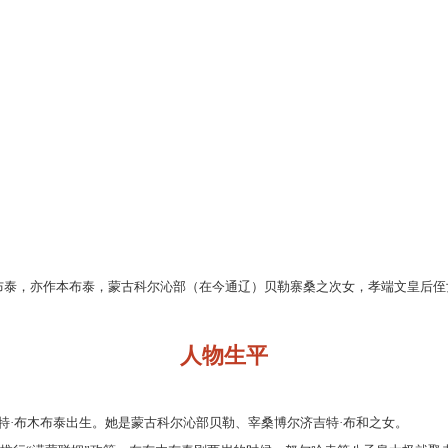
布木布泰，亦作本布泰，蒙古科尔沁部（在今通辽）贝勒寨桑之次女，孝端文皇后
人物生平
济吉特·布木布泰出生。她是蒙古科尔沁部贝勒、宰桑博尔济吉特·布和之女。