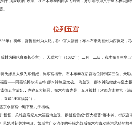
推行
“满蒙联姻”政策。在布木布泰刚两岁的时候，努尔哈赤第八子皇太极就娶走
晋。
位列五宫
年－1636年）初年，哲哲被封为大妃，称中宫大福晋；布木布泰则被封为西侧妃
（后封为固伦雍穆长公主）。天聪六年（1632年）二月十二日，布木布泰生皇五
济吉特氏嫁皇太极为东侧妃，称东宫福晋。布木布泰在后宫地位降到第三位。天聪
大福晋——阿霸垓博尔济吉特·娜木钟嫁皇太极。 海兰珠、娜木钟陆续嫁与皇太
崇德五宫后妃，也称五大福晋。布木布泰先是于五月被封于次西宫永福宫（满语为hūtu
fujin，直译“庄重福晋”）。
泰在盛京永福宫中诞下皇九子福临。
晋”哲哲、关雎宫宸妃东大福晋海兰珠、麟趾宫贵妃“西大福晋”娜木钟、衍庆宫
可见她时刻关注朝政。如后世广泛流传的松锦之战后布木布泰劝降洪承畴的故事