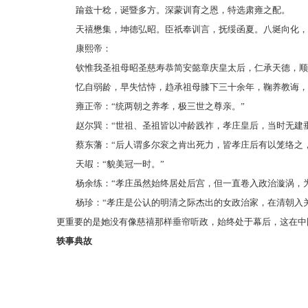
踰兹十稔，诞暨多方。深蒙训育之恩，特选肃雍之配。
天禧懋集，坤德弘昭。臣祇奉训言，抚绥函夏。八埏向化，
康熙帝：
钦惟我圣祖母昭圣慈寿恭简安懿章庆皇太后，仁承天德，顺
忆自弱龄，早失怙恃，趋承祖母膝下三十余年，鞠养教诲，
雍正帝：
“统两朝之养孝，极三世之尊亲。”
赵尔巽：
“世祖、圣祖皆以冲龄践祚，孝庄皇后，当时无建
蔡东藩：
“后人谓多尔衮之肯出死力，皆孝庄后有以笼络之
天嘏：
“貌美冠一时。”
杨余练：
“孝庄虽然始终居处后宫，但一直卷入政治漩涡，
杨珍：
“孝庄是公认的明清之际杰出的女政治家，在清朝入
更重要的是她没有像慈禧那样垂帘听政，始终处于幕后，这在中
轶事典故