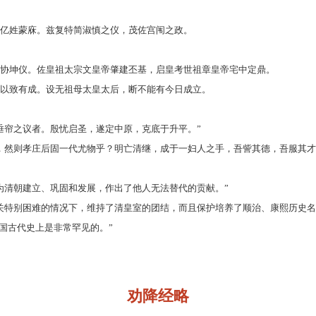
亿姓蒙庥。兹复特简淑慎之仪，茂佐宫闱之政。
协坤仪。佐皇祖太宗文皇帝肇建丕基，启皇考世祖章皇帝宅中定鼎。
以致有成。设无祖母太皇太后，断不能有今日成立。
垂帘之议者。殷忧启圣，遂定中原，克底于升平。”
，然则孝庄后固一代尤物乎？明亡清继，成于一妇人之手，吾訾其德，吾服其才
为清朝建立、巩固和发展，作出了他人无法替代的贡献。”
关特别困难的情况下，维持了清皇室的团结，而且保护培养了顺治、康熙历史
国古代史上是非常罕见的。”
劝降经略