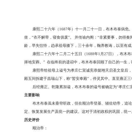
康熙二十六年（
1687年）十一月二十一日，布木布泰病
坐，“衣不解带，寝食俱废”。 并传谕内阁：“非紧要事，勿得
龄，早失怙恃，趋承祖母膝下，三十余年，鞠养教诲，以至有成
康熙二十六年十二月二十五日（
1688年1月27日），
择地安葬。” 在临终前的遗诏中，布木布泰回顾了自己的一生，
康熙帝给祖母上谥号为孝庄仁宣诚宪恭懿翊天启圣文皇后，
殿五间拆建于昌瑞山下，称
“暂安奉殿”，停灵其中。直至雍正三
后经雍正、乾隆累加谥，布木布泰的谥号被确定为
“孝庄仁
主要影响
布木布泰虽未垂帘听政，但在顺治帝登基、辅佐幼帝，追论
定、恢复发展生产及统一的建议。这对于清初政权的巩固，统一
历史评价
顺治帝：