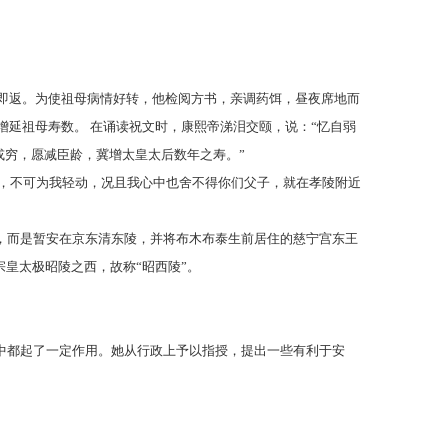
毕即返。为使祖母病情好转，他检阅方书，亲调药饵，昼夜席地而
增延祖母寿数。 在诵读祝文时，康熙帝涕泪交颐，说：“忆自弱
穷，愿减臣龄，冀增太皇太后数年之寿。”
已久，不可为我轻动，况且我心中也舍不得你们父子，就在孝陵附近
，而是暂安在京东清东陵，并将布木布泰生前居住的慈宁宫东王
宗皇太极昭陵之西，故称“昭西陵”。
中都起了一定作用。她从行政上予以指授，提出一些有利于安