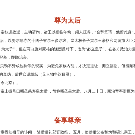
尊为太后
木布泰欲进故退，主动请殉，诸王以福临年幼，须人抚养，“合辞坚请，勉留此身
后，以努尔哈赤的十四子睿亲王多尔衮、皇太极长子肃亲王豪格和两黄旗大臣
）为太子”，但在两白旗对豪格的强烈反对下，改为“必立皇子”。在各方政治力
登基，即顺治帝。
贝勒不赞成他称帝的现实，为避免家族内乱，才决定退让，拥立福临。但能顺
事的真伪，后世众说纷纭（见人物争议目录）。
（今北京）。
布泰上徽号曰昭圣慈寿皇太后 ，简称昭圣皇太后。八月二十日，顺治帝率群臣为
备享尊亲
治帝得知祖母的讣闻 ，随后遣礼部官致祭 。五月，追赠祖父布和为和硕忠亲王