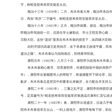
字，称昭圣慈寿恭简安懿皇太后。
顺治十三年（
1656年）二月，布木布泰大寿，顺治帝亲
日，再加“章庆”二字徽号，称昭圣慈寿恭简安懿章庆皇太后 。
顺治十八年（
1661年）正月，顺治帝病重。据说，顺治
即顺治帝驾崩前一日，召原任学士麻勒吉、学士王熙至养心殿，
贝勒大臣。这份“遗诏”显系在布木布泰的授意下，由四辅大臣
此时开国功高诸王贬死殆尽，余下承袭各王政绩平庸，而布
盛治之隆”。布木布泰以与祖制相左，拒绝垂帘听政。
康熙元年（
1662年）八月三十日，康熙帝为祖母布木布泰
布木布泰精心教导、培育康熙帝，对康熙朝前中期的局势产
年），康熙帝在索额图等人的帮助下，将逮捕鳌拜下狱论罪，囚
歉岁，布木布泰总是把宫中积蓄拿出来赈济，全力配合并支持儿
康熙二十年（
1681年），三藩之乱平定，康熙帝拒绝群
号，定其徽号为“昭圣慈寿恭简安懿章庆敦惠温庄康和仁宣弘靖太
康熙二十一年（
1682年）春，康熙帝出巡盛京，沿途几
陪布木布泰巡幸五台山，一到上坡地方，康熙帝每每下轿，亲自