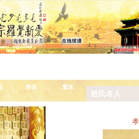
景点
宗谱新闻
排辈用字
宗室汉姓
宗
版
简体
繁体
姓氏名人
孝