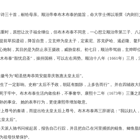
自作诗三十首，献给母亲。顺治帝奉布木布泰的懿旨，命大学士傅以渐撰《内则衍
帝病重时，原想让次子福全继位，但布木布泰不同意，一心想立顺治帝第三子、八
提前草拟遗诏，降旨自责，立玄烨为皇太子，定索尼、苏克萨哈、遏必隆、鳌拜
精心炮制，其目的是为防止亲王摄政，威胁皇权。初七日，顺治帝驾崩，玄烨即
木布泰
“殷忧启圣”，操持国柄，可以左右局势。顺治十八年（1661年）三月
上徽号为“昭圣慈寿恭简安懿章庆敦惠太皇太后”。
生了一定影响。史称
“太后不予政，朝廷有黜陟，上多告而行” 。并在四辅政大
死于牢中。布木布泰生活内敛俭朴，不事奢华。康熙十二年（1673年）三藩
孙的事业。 她的表率行为，更使康熙帝增加敬意。
臣请上尊号的奏请，而提出给太皇太后上尊号。布木布泰再三辞谢说：“我以妇人
皇太后”。
乎每天派人驰书问候起居，报告自己行踪，并且把自己在河里捕抓的鲢鱼、鲫鱼脂
为祖母扶辇保护。