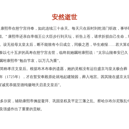
安然逝世
危。康熙帝在慈宁宫侍奉，如此连续三十余天。每天只在辰时到乾清门听政，事
奏闻。” 康熙帝还亲自率领王公大臣步行到天坛，祈告上苍，请求折损自己生命，
。设无祖母太皇太后，断不能致有今日成立，同极之恩，毕生难报……若大算或
布木布泰以七十五岁的高寿在慈宁宫去世，临终前她嘱咐康熙说：“太宗山陵奉安
嘱咐康熙帝“勉自节哀，以万几为重”。
简称孝庄文皇后。根据布木布泰的遗愿，她的灵柩没有运往盛京与皇太极合葬
年（1725年），才在暂安奉殿原处就地起建陵园，葬入地宫。因其陵在盛京太
宣诚宪恭懿至德纯徽翊天启圣文皇后”。
多尔衮，辅助康熙帝擒捉鳌拜、巩固皇权及平定三藩之乱、察哈尔布尔尼叛乱
及强盛作出了重要的贡献。