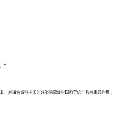
。”
名君，对扭转当时中国的分裂局面使中国归于统一具有重要作用，