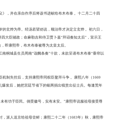
义》，并在亲自作序后将该书进献给布木布泰 。十二月二十四
岁的玄烨为帝。经汤若望劝说，顺治帝才决定立玄烨 。初六日，
四大臣辅政；命麻勒吉和侍卫贾卜嘉“拜诏奏知太后”，宣示王
位，即康熙帝，布木布泰被尊为太皇太后。
，江南桐城县生员周南“诣阙条奏”十款，未款呈请布木布泰“垂帘以
臣机制失控后，支持康熙帝同权臣鳌拜斗争 。康熙八年（1669
之乱爆发后，她把宫廷节省下的银两捐出犒赏出征士兵。每逢荒年
，未有功于臣民。倘受徽号，实有未安。”康熙帝说服祖母接受尊
封，派人送京给祖母尝鲜；康熙二十二年（1683年）秋，康熙帝