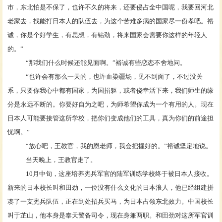
市，东北怕是不保了，也许不久的将来，还要侵占全中国呢，我要回河北
老家去，找能打日本人的队伍去，为这个苦难多病的国家尽一份孝吧。裕
诚，你是个好学生，有思想，有钻劲，将来国家会需要你这样的年轻人
的。”
“那我们什么时候还能见面啊。”裕诚有些恋恋不舍地问。
“也许会有那么一天的，也许血染疆场，见不到面了，不过没关
系，只要你我心中都有国家，为国捐躯，或者侥幸活下来，我们师生的缘
分是永远不断的。你要好自为之吧，为师希望你成为一个有用的人。现在
日本人可能要接管这所学校，把你们变成他们的工具，真为你们的前途担
忧啊。”
“放心吧，王教官，我的恩老师，我会把握好的。”裕诚坚定地说。
当天晚上，王教官走了。
10月中旬，这座培养宪兵军官的陆军训练学校终于被日本人接收。
新来的日本校长叫和田劲，一位没有什么文化的日本浪人，他已经组建拼
凑了一支宪兵队伍，正在到处招兵买马，为日本占领东北效力。中国校长
叫于芷山，他本身是奉天警备司令，现在身兼两职。和田劲对这所军官训