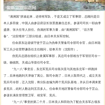
“满洲国”拼凑起来，还得有军队，于是又成立了军事部，总顾问是日
本人多田俊，中国人由参议府议长张景惠兼任总长。参谋司司长一职由李
盛唐、张大任等人担任。伪满的军事力量，由“满洲国军”、“后方警
备”、“治安维持”三部分组成，由日本关东军控制。
任命原东边道镇守使于芷山为伪奉天警备司令部司令官，由日本陆
军工兵少佐菅野谦吾任主任顾问，驻奉天市（沈阳市）。
伪宪兵总团在组织上隶属军事部，其总司令部相当于军管区司令一
级。杨镇凯、关成山等曾任司令官。
“九一八”事变后，东北军宪兵司令陈兴亚与其他东北军一样跑掉
了，后来他跑到天津做了寓公。陈司令跑了，日本人取而代之，成立关东
宪兵司令部，迁入沈阳，将分队改编为两个宪兵队基地，并从日本调来更
多宪兵，此时人数达到五百多人。任命奉天地区警备司令部司令于芷山、
参谋长满良管理禁卫军、靖安军、宪兵。
“九一八”事变的第二个月，日本浪人和田劲为了配合关东军占领东