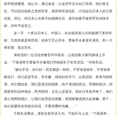
练学校很重视，他认为，通过改造，让这些学员为自己所用，他们有文
化，可以担任校尉之类的军官，指挥靖安游击队，讨伐反抗日本人的土匪
武装。所以，待日本人在奉天站稳脚步后，便开始着手接管军官训练学
校，并给予改变之。
这一天，十多位日本人、中国人，在全副武装士兵的簇拥下来到学
校，为首的就是和田劲，还有于芷山司令、警备司令参谋长满良，和一大
帮军警、宪兵官长。
满良找到一位没走的教官叫许铁宾，让他召集大家到操场上开
会。
“下面请奉天警备司令兼我们学校校长于长官训话。”许铁宾说。
“诸位学员，你们好！其实都是一样的，不管谁是校长，不管谁来
教你们，你们还是学生，学生嘛，就得好好学习，认真训练，将来与国有
用。你们都知道，我们是落后的国家，由于满清的统治、军阀的统治，把
国家弄到这种地步，民穷国弱，文化上还落后。现在日本友邦来了，他们
真心地帮助我们，让我们改变落后面貌，把国家建成强大起来嘛。那个，
你们就要听友邦校长的话，不要浪费时光嘛……”
于校长还要说，满良近前耳语几句。于校长马上说：
“下面请和，