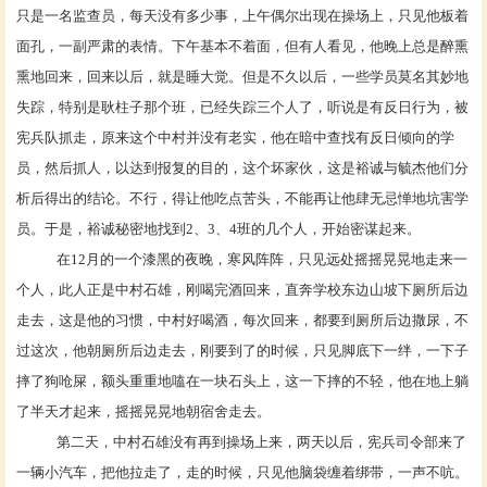
只是一名监查员，每天没有多少事，上午偶尔出现在操场上，只见他板着
面孔，一副严肃的表情。下午基本不着面，但有人看见，他晚上总是醉熏
熏地回来，回来以后，就是睡大觉。但是不久以后，一些学员莫名其妙地
失踪，特别是耿柱子那个班，已经失踪三个人了，听说是有反日行为，被
宪兵队抓走，原来这个中村并没有老实，他在暗中查找有反日倾向的学
员，然后抓人，以达到报复的目的，这个坏家伙，这是裕诚与毓杰他们分
析后得出的结论。不行，得让他吃点苦头，不能再让他肆无忌惮地坑害学
员。于是，裕诚秘密地找到
2、3、4班的几个人，开始密谋起来。
在
12月的一个漆黑的夜晚，寒风阵阵，只见远处摇摇晃晃地走来一
个人，此人正是中村石雄，刚喝完酒回来，直奔学校东边山坡下厕所后边
走去，这是他的习惯，中村好喝酒，每次回来，都要到厕所后边撒尿，不
过这次，他朝厕所后边走去，刚要到了的时候，只见脚底下一绊，一下子
摔了狗呛屎，额头重重地嗑在一块石头上，这一下摔的不轻，他在地上躺
了半天才起来，摇摇晃晃地朝宿舍走去。
第二天，中村石雄没有再到操场上来，两天以后，宪兵司令部来了
一辆小汽车，把他拉走了，走的时候，只见他脑袋缠着绑带，一声不吭。