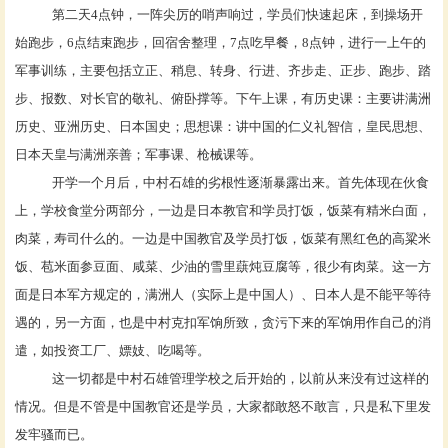
第二天
4点钟，一阵尖厉的哨声响过，学员们快速起床，到操场开
始跑步，6点结束跑步，回宿舍整理，7点吃早餐，8点钟，进行一上午的
军事训练，主要包括立正、稍息、转身、行进、齐步走、正步、跑步、踏
步、报数、对长官的敬礼、俯卧撑等。下午上课，有历史课：主要讲满洲
历史、亚洲历史、日本国史；思想课：讲中国的仁义礼智信，皇民思想、
日本天皇与满洲亲善；军事课、枪械课等。
开学一个月后，中村石雄的劣根性逐渐暴露出来。首先体现在伙食
上，学校食堂分两部分，一边是日本教官和学员打饭，饭菜有精米白面，
肉菜，寿司什么的。一边是中国教官及学员打饭，饭菜有黑红色的高粱米
饭、苞米面参豆面、咸菜、少油的雪里蕻炖豆腐等，很少有肉菜。这一方
面是日本军方规定的，满洲人（实际上是中国人）、日本人是不能平等待
遇的，另一方面，也是中村克扣军饷所致，贪污下来的军饷用作自己的消
遣，如投资工厂、嫖妓、吃喝等。
这一切都是中村石雄管理学校之后开始的，以前从来没有过这样的
情况。但是不管是中国教官还是学员，大家都敢怒不敢言，只是私下里发
发牢骚而已。