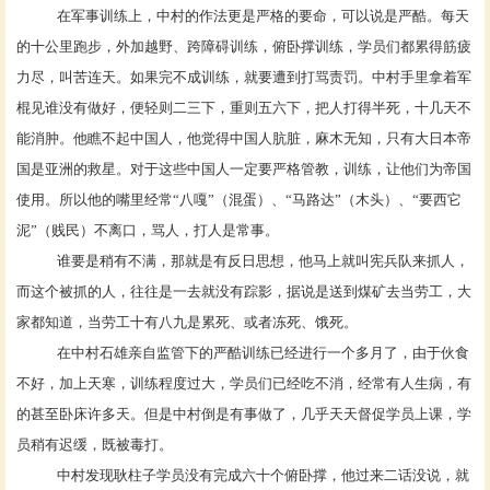
在军事训练上，中村的作法更是严格的要命，可以说是严酷。每天
的十公里跑步，外加越野、跨障碍训练，俯卧撑训练，学员们都累得筋疲
力尽，叫苦连天。如果完不成训练，就要遭到打骂责罚。中村手里拿着军
棍见谁没有做好，便轻则二三下，重则五六下，把人打得半死，十几天不
能消肿。他瞧不起中国人，他觉得中国人肮脏，麻木无知，只有大日本帝
国是亚洲的救星。对于这些中国人一定要严格管教，训练，让他们为帝国
使用。所以他的嘴里经常
“八嘎”（混蛋）、“马路达”（木头）、“要西它
泥”（贱民）不离口，骂人，打人是常事。
谁要是稍有不满，那就是有反日思想，他马上就叫宪兵队来抓人，
而这个被抓的人，往往是一去就没有踪影，据说是送到煤矿去当劳工，大
家都知道，当劳工十有八九是累死、或者冻死、饿死。
在中村石雄亲自监管下的严酷训练已经进行一个多月了，由于伙食
不好，加上天寒，训练程度过大，学员们已经吃不消，经常有人生病，有
的甚至卧床许多天。但是中村倒是有事做了，几乎天天督促学员上课，学
员稍有迟缓，既被毒打。
中村发现耿柱子学员没有完成六十个俯卧撑，他过来二话没说，就