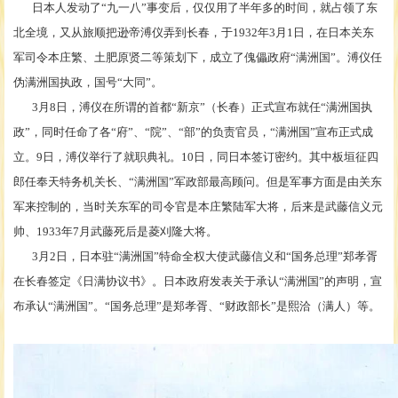
日本人发动了
“九一八”事变后，仅仅用了半年多的时间，就占领了东
北全境，又从旅顺把逊帝溥仪弄到长春，于1932年3月1日，在日本关东
军司令本庄繁、土肥原贤二等策划下，成立了傀儡政府“满洲国”。溥仪任
伪满洲国执政，国号“大同”。
3月8日，溥仪在所谓的首都“新京”（长春）正式宣布就任“满洲国执
政”，同时任命了各“府”、“院”、“部”的负责官员，“满洲国”宣布正式成
立。9日，溥仪举行了就职典礼。10日，同日本签订密约。其中板垣征四
郎任奉天特务机关长、“满洲国”军政部最高顾问。但是军事方面是由关东
军来控制的，当时关东军的司令官是本庄繁陆军大将，后来是武藤信义元
帅、1933年7月武藤死后是菱刈隆大将。
3月2日，日本驻“满洲国”特命全权大使武藤信义和“国务总理”郑孝胥
在长春签定《日满协议书》。日本政府发表关于承认“满洲国”的声明，宣
布承认“满洲国”。“国务总理”是郑孝胥、“财政部长”是熙洽（满人）等。