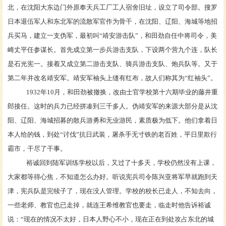
北，在沈阳大东边门外原奉天兵工厂工人宿舍旧址，设立了司令部。搜罗
日本退伍军人和东北军的流散军官作为骨干，在沈阳、辽阳、海城等地招
兵买马，建立一支伪军，最初叫“靖安游击队”，和田劲自任中将司令，美
崎丈平任参谋长。首先成立第一步兵游击支队，下设两个营九个连，队长
是石光宪一。接着又成立第二游击支队、骑兵游击支队、炮兵队等。又于
第二年并改名靖安军。靖安军袖头上缝有红布，故人们称其为“红袖头”。
1932年10月，和田劲被撤换，改由士官学校第十六期毕业的藤井重
郎接任。这时的兵力已经拼凑到三千多人。伪靖安军的来源大部分是从沈
阳、辽阳、海城招募的散兵游勇和无业游民，素质极为低下。他们拿着日
本人给的钱，到处“讨伐”抗日武装，屠杀手无寸铁的老百姓，平日里欺行
霸市，干尽了干事。
裕诚回到陆军训练学校以后，又过了十多天，学校仍然没有上课，
大家都等得心焦，不知道怎么办好。听说宪兵司令陈兴亚将军早就跑到天
津，宪兵队是完犊子了，现在没人管理。学校的校长已走人，不知去向，
一些老师、教官也已走掉，就连王希维教官也要走，临走时他告诉裕诚
说：
“现在的情况不太好，日本人野心不小，现在正在到处攻占东北的城