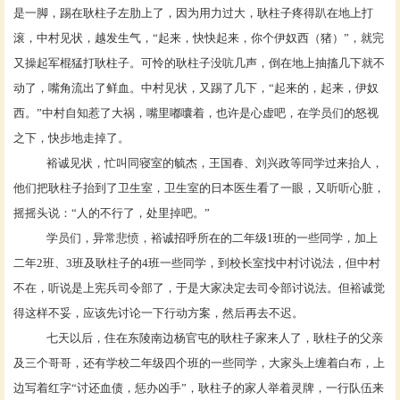
是一脚，踢在耿柱子左肋上了，因为用力过大，耿柱子疼得趴在地上打
滚，中村见状，越发生气，
“起来，快快起来，你个伊奴西（猪）”，就完
又操起军棍猛打耿柱子。可怜的耿柱子没吭几声，倒在地上抽搐几下就不
动了，嘴角流出了鲜血。中村见状，又踢了几下，“起来的，起来，伊奴
西。”中村自知惹了大祸，嘴里嘟囔着，也许是心虚吧，在学员们的怒视
之下，快步地走掉了。
裕诚见状，忙叫同寝室的毓杰，王国春、刘兴政等同学过来抬人，
他们把耿柱子抬到了卫生室，卫生室的日本医生看了一眼，又听听心脏，
摇摇头说：
“人的不行了，处里掉吧。”
学员们，异常悲愤，裕诚招呼所在的二年级
1班的一些同学，加上
二年2班、3班及耿柱子的4班一些同学，到校长室找中村讨说法，但中村
不在，听说是上宪兵司令部了，于是大家决定去司令部讨说法。但裕诚觉
得这样不妥，应该先讨论一下行动方案，然后再去不迟。
七天以后，住在东陵南边杨官屯的耿柱子家来人了，耿柱子的父亲
及三个哥哥，还有学校二年级四个班的一些同学，大家头上缠着白布，上
边写着红字
“讨还血债，惩办凶手”，耿柱子的家人举着灵牌，一行队伍来