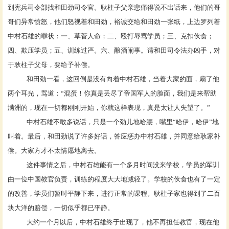
到宪兵司令部找和田劲司令官。耿柱子父亲悲痛得说不出话来，他们的哥
哥们异常愤怒，他们怒视着和田劲，裕诚交给和田劲一张纸，上边罗列着
中村石雄的罪状：一、草菅人命；二、殴打辱骂学员；三、克扣伙食；
四、欺压学员；五、训练过严。六、酿酒闹事。请和田司令法办凶手，对
于耿柱子父母，要给予补偿。
和田劲一看，这回倒是没有向着中村石雄，当着大家的面，扇了他
两个耳光，骂道：
“混蛋！你真是丢尽了帝国军人的脸面，我们是来帮助
满洲的，现在一切都刚刚开始，你就这样表现，真是太让人失望了。”
中村石雄不敢多说话，只是一个劲儿地哈腰，嘴里
“哈伊，哈伊”地
叫着。最后，和田劲说了许多好话，答应惩办中村石雄，并同意给耿家补
偿。大家方才不太情愿地离去。
这件事情之后，中村石雄能有一个多月时间没来学校，学员的军训
由一位中国教官负责，训练的程度大大地减轻了。学校的伙食也有了一定
的改善，学员们暂时平静下来，进行正常的课程。耿柱子家也得到了二百
块大洋的赔偿，一切似乎都已平静。
大约一个月以后，中村石雄终于出现了，他不再担任教官，现在他