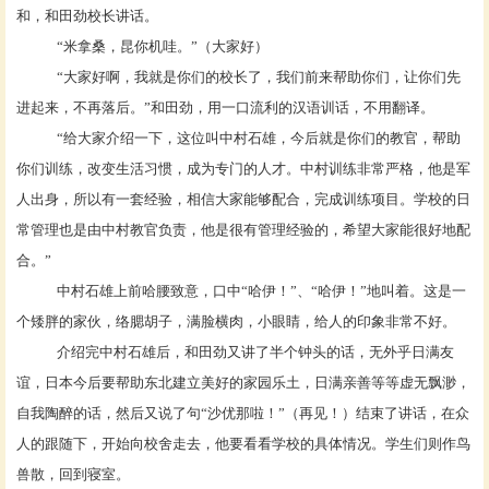
和，和田劲校长讲话。
“米拿桑，昆你机哇。”（大家好）
“大家好啊，我就是你们的校长了，我们前来帮助你们，让你们先
进起来，不再落后。”和田劲，用一口流利的汉语训话，不用翻译。
“给大家介绍一下，这位叫中村石雄，今后就是你们的教官，帮助
你们训练，改变生活习惯，成为专门的人才。中村训练非常严格，他是军
人出身，所以有一套经验，相信大家能够配合，完成训练项目。学校的日
常管理也是由中村教官负责，他是很有管理经验的，希望大家能很好地配
合。”
中村石雄上前哈腰致意，口中
“
哈伊！
”、“哈伊！”地叫着。这是一
个矮胖的家伙，络腮胡子，满脸横肉，小眼睛，给人的印象非常不好。
介绍完中村石雄后，和田劲又讲了半个钟头的话，无外乎日满友
谊，日本今后要帮助东北建立美好的家园乐土，日满亲善等等虚无飘渺，
自我陶醉的话，然后又说了句
“沙优那啦！”（再见！）结束了讲话，在众
人的跟随下，开始向校舍走去，他要看看学校的具体情况。学生们则作鸟
兽散，回到寝室。