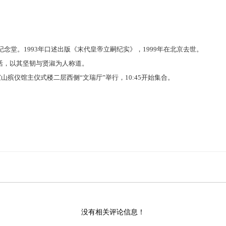
堂。1993年口述出版《末代皇帝立嗣纪实》，1999年在北京去世。
，以其坚韧与贤淑为人称道。
在八宝山殡仪馆主仪式楼二层西侧“文瑞厅”举行，10:45开始集合。
没有相关评论信息！