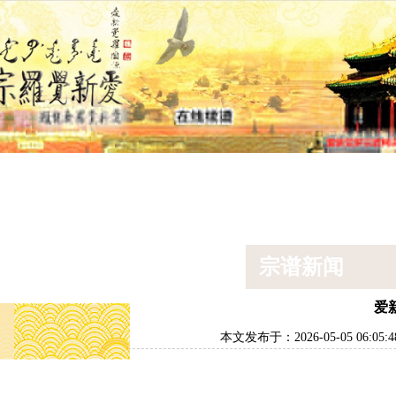
景点
宗谱新闻
排辈用字
宗室汉姓
宗
版
简体
繁体
宗谱新闻
爱
本文发布于：2026-05-05 06:05:4