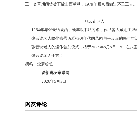
工，文革期间曾被下放山西劳动，1979年回京后做过环卫工人。
张云访老人
1964年与张云访成婚，晚年以书法闻名，作品曾入藏毛主席纪念
张云访老人陪伴毓喦历经特殊年代的风雨与平反后的晚年生活
张云访老人的遗体告别仪式，将于
2026年5月5日11:00
张云访老人千古！
撰稿：觉罗哈坦
爱新觉罗宗谱网
2026年5月5日
网友评论