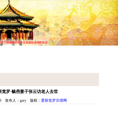
谱查询
宗谱研究
常见问题
新觉罗·毓喦妻子张云访老人去世
8
发布人：gary
版权：
爱新觉罗宗谱网