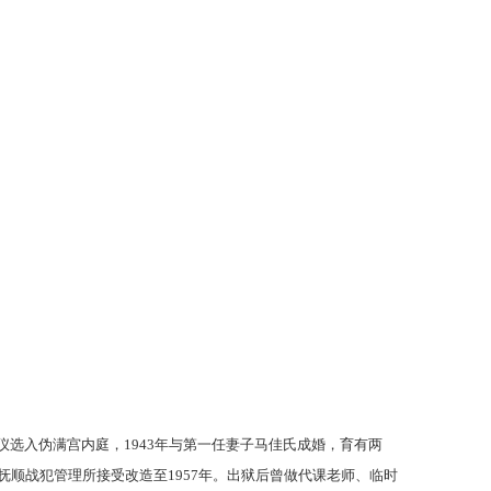
图片3
溥仪选入伪满宫内庭，1943年与第一任妻子马佳氏成婚，育有两
在抚顺战犯管理所接受改造至1957年。出狱后曾做代课老师、临时