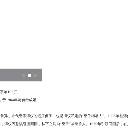
享年102岁。
于1964年与毓喦成婚。
奕誴的曾孙，末代皇帝溥仪的远房侄子，也是溥仪私定的“皇位继承人”。1936年被
容所，溥仪因恐惧引渡回国，私下立其为“皇子”兼继承人。1950年引渡回国后，