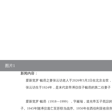
图片1
新闻内容：
爱新觉罗·毓喦之妻张云访老人于2026年5月2日在北京去世，
张云访生于
1924年，是末代皇帝溥仪侄子毓喦的第二任妻子，
爱新觉罗
·毓喦（1918—1999），字巖瑞，道光帝五子
子。1945年随溥仪逃亡至苏联当战俘。1950年在西伯利亚收