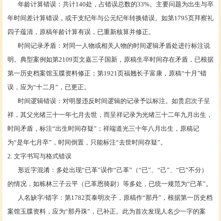
年龄计算错误：共计
140处，占错误总数的33%。主要问题为出生与卒
年时间差计算错误，或干支纪年与公元纪年转换错误。如第1795页拜察礼
四子蕴清，原稿年龄计算有误，已重新核算并修正。
时间记录矛盾：对同一人物或相关人物的时间逻辑矛盾处进行标注说
明。典型案例如第
2109页文嘉三子国新，原稿生卒时间存在矛盾，已根据
第一历史档案馆玉牒资料修正；第1921页福翘长子富康，原稿
“十月”错
误，应为“十二月”，已更正。
时间逻辑错误：对明显违反时间逻辑的记录予以标注。如贵启次子呈
祥，其父光绪三十一年七月去世，而呈祥记录为光绪三十二年九月出生，
时间矛盾，标注“出生时间存疑”；祥端道光三十年八月出生，原稿记
为“是年七月卒”，时间倒置，只能标注“去世时间存疑”。
2. 文字书写与格式错误
形近字混淆：多处出现“已革”误作“己革”（“已”、“己”、“巳”不分）
的情况，如栋林三子云平（已革恩骑尉）等多处，已统一规范为“已革”。
人名缺字
/错字：第1782页泰明次子，原稿作
“那丹”，根据第一历史档
案馆玉牒资料，应为“那丹珠”，已补正。此为首次发现人名少一字的案