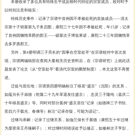
本册收录了多位具有特殊生平或反映时代特征的宗室成员，校对时予
以特别注意和核实：
特殊历史事件：记录了宗谱中首例因不孝被处死的皇族成员
——清太
宗第十子韬塞第九子务启图，康熙三十七年因不孝被处死，年15岁；记录
了首例因懒惰革爵的郡王——硕塞
次子博翁果诺，康熙二十三年因懒惰革
去多罗惠郡王。
另外，第
4册明调三子亮长的“因事在空室处卒”在宗谱校对中首次发
现，宗谱网编辑部在查阅大量相关历史资料后，在《宗谱研究》上就此话
题发表了论文《从“空室处卒”看清代宗室的圈禁制度》，本文这里不再赘
述。
迁徙与居住地：宗谱第四册明确标注了移居“盛京”（沈阳）的支系，
如蕴兴长子淑德（乾隆二十九年革退发往盛京）、忠灵三子隆纯（嘉庆二
十年移居盛京）等。同时对部分孤例“盛京居住”记录（如德禅三子书恒、
奕岧六子载光、春佛等）标注“记录存疑，可能为误记”。
过继与承嗣：记录了过继关系，如伽兰保长子襄德（康熙五十年过继
为显密亲王丹臻嗣子）；对过继时间错误处予以修正，如修林次子亨彭，