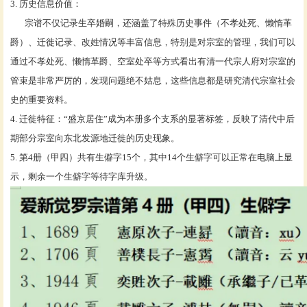
3. 历史信息价值：
宗谱不仅记录生卒婚嗣，还涵盖了特殊历史事件（不孝处死、懒惰革
爵）、迁徙记录、改姓情况等丰富信息，特别是对宗室的管理，我们可以
通过不孝处死、懒惰革爵、空室处卒等方式看出有清一代宗人府对宗室的
管束是非常严厉的，发现问题绝不姑息，这些信息都是研究清代宗室社会
史的重要资料。
4.
迁徙特征：“盛京居住”成为本册多个支系的显著标签，反映了清代中后
期部分宗室向东北发源地迁徙的历史现象。
5.
第
4册（甲四）共有生僻字15个，其中14个生僻字可以正常在电脑上显
示，剩余一个生僻字等待字库升级
。