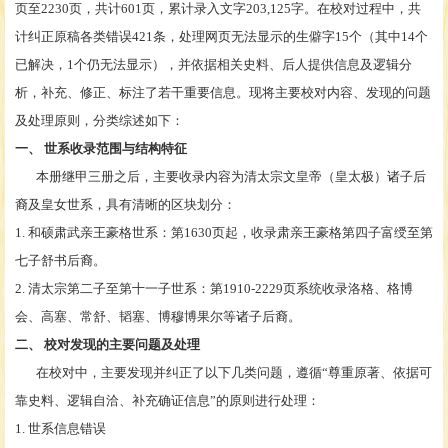
页至2230页，共计601页，累计录入文字203,125字。在校对过程中，共
计纠正原稿各类错误421条，处理网页无法显示的生僻字1
5
个（其中
1
4
个
已解决，
1个仍无法显示），并依据相关史料、后人提供信息及逻辑分
析，补充、修正、标注了若干重要信息。现将主要校对内容、发现的问题
及处理原则，分类综述如下：
一、
世系收录范围与结构特征
本册继甲三册之后，主要收录内容为清太宗文皇帝（皇太极）诸子后
裔及皇女世系，具有清晰的区块划分：
1. 和硕肃武亲王豪格世系：第1630页起，收录肃亲王豪格第四子富绶至第
七子舒书后裔。
2. 清太宗第二子至第十一子世系：第1910-2229页系统收录洛格、格博
会、高塞、常舒、韬塞、博穆博果尔等诸子后裔。
二、
校对发现的主要问题及处理
在校对中，主要发现并纠正了以下几类问题，遵循“尊重原著、依据可
靠史料、逻辑自洽、补充确证信息”的原则进行处理：
1. 世系信息错误