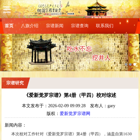
首页
八旗介绍
宗谱新闻
宗谱查询
联系我们
宗谱研究
《爱新觉罗宗谱》第4册（甲四）校对综述
本文发布于：2026-02-09 09:09:28
发布人：gary
版权：
爱新觉罗宗谱网
新闻内容：
本次校对工作针对《爱新觉罗宗谱》第4
册（甲四），涵盖自第
1630