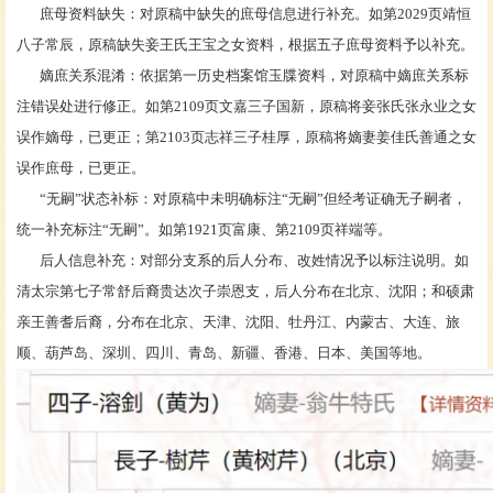
庶母资料缺失：对原稿中缺失的庶母信息进行补充。如第
2029页靖恒
八子常辰，原稿缺失妾王氏王宝之女资料，根据五子庶母资料予以补充。
嫡庶关系混淆：依据第一历史档案馆玉牒资料，对原稿中嫡庶关系标
注错误处进行修正。如第
2109页文嘉三子国新，原稿将妾张氏张永业之女
误作嫡母，已更正；第2103页志祥三子桂厚，原稿将嫡妻姜佳氏善通之女
误作庶母，已更正。
“无嗣”状态补标：对原稿中未明确标注“无嗣”但经考证确无子嗣者，
统一补充标注“无嗣”
。如第
1921页富康、第2109页祥端等。
后人信息补充：对部分支系的后人分布、改姓情况予以标注说明。如
清太宗第七子常舒后裔贵达次子崇恩支，后人分布在北京、沈阳；和硕肃
亲王善耆后裔，分布在北京、天津、沈阳、牡丹江、内蒙古、大连、旅
顺、葫芦岛、深圳、四川、青岛、新疆、香港、日本、美国等地。