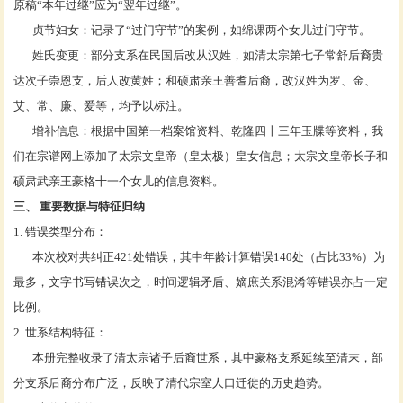
原稿“本年过继”应为“翌年过继”。
贞节妇女：记录了“过门守节”的案例，如绵课两个女儿过门守节。
姓氏变更：部分支系在民国后改从汉姓，如清太宗第七子常舒后裔贵
达次子崇恩支，后人改黄姓；和硕肃亲王善耆后裔，改汉姓为罗、金、
艾、常、廉、爱等，均予以标注。
增补信息：根据中国第一档案馆资料、乾隆四十三年玉牒等资料，我
们在宗谱网上添加了太宗文皇帝（皇太极）皇女信息；太宗文皇帝长子和
硕肃武亲王豪格十一个女儿的信息资料。
三、
重要数据与特征归纳
1. 错误类型分布：
本次校对共纠正
421处错误，其中年龄计算错误140处（占比33%）为
最多，文字书写错误次之，时间逻辑矛盾、嫡庶关系混淆等错误亦占一定
比例。
2. 世系结构特征：
本册完整收录了清太宗诸子后裔世系，其中豪格支系延续至清末，部
分支系后裔分布广泛，反映了清代宗室人口迁徙的历史趋势。