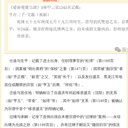
仕途与生平：记载了进士出身、任职理事官的
“松溥”（第1188页
后）；因案被“销出黄档”的“保桢”之妻（第1471页）；因罪被“黜宗室”者
（如“齐正额”、“龄宽”之父、“英禧”长子）；以及发往盛京、黑龙江等地
居住或圈禁的宗室（如“亨玉”后裔、“祥佑”等）。
迁徙与居住地：明确标注了自嘉庆年间起移居盛京（沈阳）的支系
（如
“亨玉”、“常奎”、“如璋”等），其中“如璋”支系（第1549页）被确认
为宗谱中首个“移居盛京”的明确记载。
过继与承嗣：记录了首例出现在本册宗谱中的
“过继孙”案例——永瑢
出继为允禧之孙（第1188页后）。亦有过继子嗣后又“撤回归宗”的情况