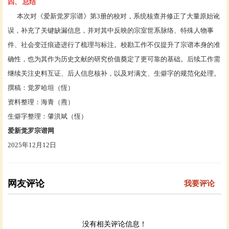
四、
总结
本次对《爱新觉罗宗谱》第3册的校对，系统核查并修正了大量原始讹
误，补充了关键缺漏信息，并对其中反映的宗室世系脉络、特殊人物事
件、社会变迁痕迹进行了梳理与标注。校勘工作不仅提升了宗谱本身的准
确性，也为其作为历史文献的研究价值奠定了更可靠的基础。后续工作需
继续关注史料互证、后人信息核补，以及对满文、生僻字的规范化处理。
撰稿：觉罗哈坦（恆）
资料整理：海青（燾）
生僻字整理：肇洪斌（恆）
爱新觉罗宗谱网
2025年12月12日
网友评论
我要评论
没有相关评论信息！