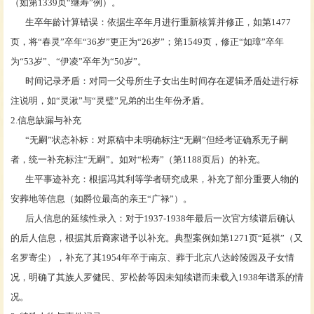
（如第1339页“继寿”例）。
生卒年龄计算错误：依据生卒年月进行重新核算并修正，如第
1477
页，将“春灵”卒年“36岁”更正为“26岁”；第1549页，修正“如璋”卒年
为“53岁”、“伊凌”卒年为“50岁”。
时间记录矛盾：对同一父母所生子女出生时间存在逻辑矛盾处进行标
注说明，如
“灵湫”与“灵璧”兄弟的出生年份矛盾。
2.信息缺漏与补充
“无嗣”状态补标：对原稿中未明确标注“无嗣”但经考证确系无子嗣
者，统一补充标注“无嗣”。如对“松寿”（第1188页后）的补充。
生平事迹补充：根据冯其利等学者研究成果，补充了部分重要人物的
安葬地等信息（如爵位最高的亲王
“广禄”）。
后人信息的延续性录入：对于
1937-1938年最后一次官方续谱后确认
的后人信息，根据其后裔家谱予以补充。典型案例如第1271页“延祺”（又
名罗寄尘），补充了其1954年卒于南京、葬于北京八达岭陵园及子女情
况，明确了其族人罗健民、罗松龄等因未知续谱而未载入1938年谱系的情
况。