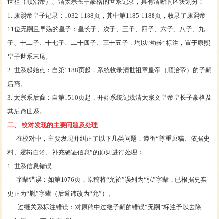
世祖（顺治帝）、清太宗长子豪格的世系记录，具有清晰的区块划分：
1. 康熙帝皇子记录：1032-1188页，其中第1185-1188页，收录了康熙帝
11位无嗣且早殇的皇子：皇长子、次子、三子、四子、六子、八子、九
子、十二子、十七子、二十四子、三十五子，均以“幼龄”标注，置于康熙
皇子世系末尾。
2. 世系起始点：自第1188页起，系统收录清世祖章皇帝（顺治帝）的子嗣
后裔。
3. 太宗系后裔：自第1510页起，开始系统记载清太宗文皇帝皇长子豪格及
其后裔世系。
二、
校对发现的主要问题及处理
在校对中，主要发现并纠正了以下几类问题，遵循
“尊重原稿、依据史
料、逻辑自洽、补充确证信息”的原则进行处理：
1. 世系信息错误
字辈错误：如第
1076页，原稿将“允衸”误列为“弘”字辈，已根据史实
更正为“胤”字辈（后避讳改为“允”）。
过继关系标注错误：对原稿中过继子嗣的错误
“无嗣”标注予以去除