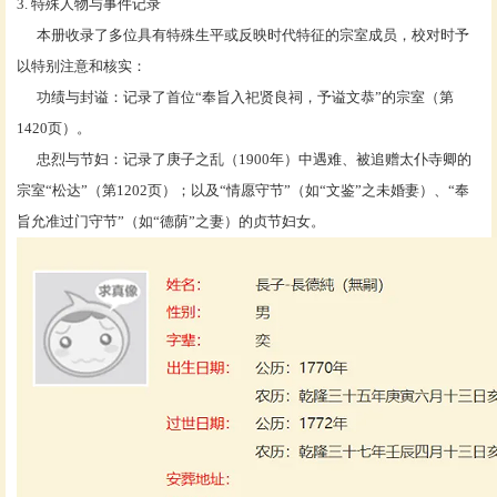
3. 特殊人物与事件记录
本册收录了多位具有特殊生平或反映时代特征的宗室成员，校对时予
以特别注意和核实：
功绩与封谥：记录了首位
“奉旨入祀贤良祠，予谥文恭”的宗室（第
1420页）。
忠烈与节妇：记录了庚子之乱（
1900年）中遇难、被追赠太仆寺卿的
宗室“松达”（第1202页）；以及“情愿守节”（如“文鉴”之未婚妻）、“奉
旨允准过门守节”（如“德荫”之妻）的贞节妇女。