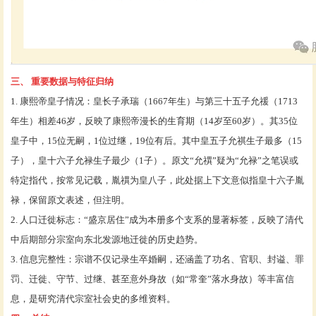
三、
重要数据与特征归纳
1. 康熙帝皇子情况：皇长子承瑞（1667年生）与第三十五子允禐（1713
年生）相差46岁，反映了康熙帝漫长的生育期（14岁至60岁）。其35位
皇子中，15位无嗣，1位过继，19位有后。其中皇五子允祺生子最多（15
子），皇十六子允禄生子最少（1子）。原文“允禩”疑为“允禄”之笔误或
特定指代，按常见记载，胤禩为皇八子，此处据上下文意似指皇十六子胤
禄，保留原文表述，但注明。
2. 人口迁徙标志：“盛京居住”成为本册多个支系的显著标签，反映了清代
中后期部分宗室向东北发源地迁徙的历史趋势。
3. 信息完整性：宗谱不仅记录生卒婚嗣，还涵盖了功名、官职、封谥、罪
罚、迁徙、守节、过继、甚至意外身故（如“常奎”落水身故）等丰富信
息，是研究清代宗室社会史的多维资料。