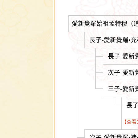
愛新覺羅始祖孟特穆（
長子-愛新覺羅•充
長子-愛新
次子-愛新
三子-愛新
長子
【查看
次子-愛新覺羅•