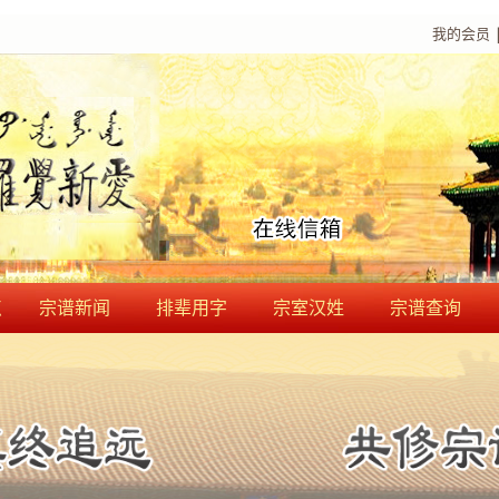
我的会员
点
宗谱新闻
排辈用字
宗室汉姓
宗谱查询