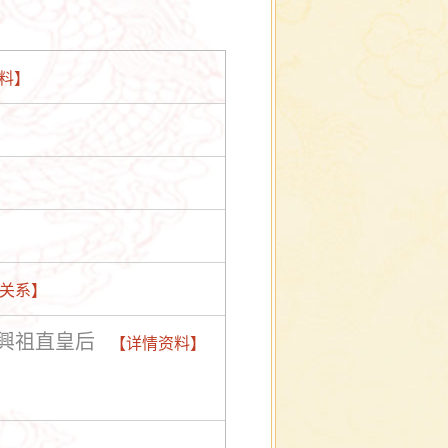
料】
关系】
尊興祖直皇后
【详情资料】