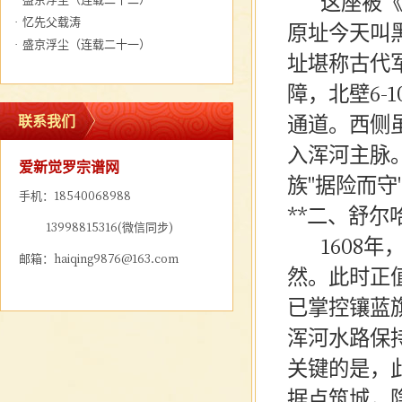
这座被
·
忆先父载涛
原址今天叫
·
盛京浮尘（连载二十一）
址堪称古代
障，北壁6-
通道。西侧
联系我们
入浑河主脉
爱新觉罗宗谱网
族"据险而守
手机：18540068988
**二、舒尔
13998815316(微信同步)
1608
邮箱：haiqing9876@163.com
然。此时正
已掌控镶蓝
浑河水路保
关键的是，
据点筑城，隐