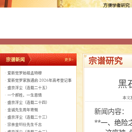
宗谱研究
宗谱新闻
更多>
·
爱新觉罗始祖孟特穆
·
爱新觉罗家族通启·2026年高考登记事
黑
宜
·
盛京浮尘（连载二十五）
·
一个郝姓，一生恩情
本文发
·
盛京浮尘（连载二十四）
·
金诚先生周年寄慨
新闻内容：
·
盛京浮尘（连载二十三）
**一、绝险
·
宗亲金明仕先生千古
·
盛京浮尘（连载二十二）